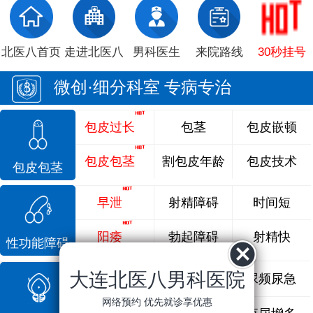
北医八首页
走进北医八
男科医生
来院路线
30秒挂号
微创·细分科室 专病专治
包皮过长
包茎
包皮嵌顿
包皮包茎
割包皮年龄
包皮技术
包皮包茎
早泄
射精障碍
时间短
阳痿
勃起障碍
射精快
性功能障碍
大连北医八男科医院
前列腺炎
前列腺痛
尿频尿急
网络预约 优先就诊享优惠