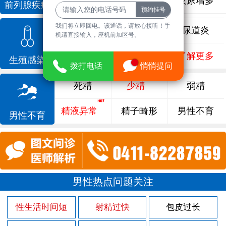
前列腺增生
排尿不畅
夜尿增多
前列腺疾病
我们将立即回电。该通话，请放心接听！手
龟头炎
睾丸炎
尿道炎
机请直接输入，座机前加区号。
尿相关
泌尿感染
了解更多
生殖感染
拨打电话
悄悄提问
死精
少精
弱精
精液异常
精子畸形
男性不育
男性不育
男性热点问题关注
性生活时间短
射精过快
包皮过长